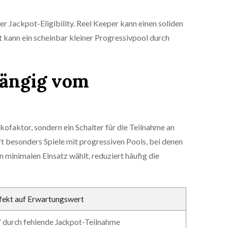
r Jackpot-Eligibility. Reel Keeper kann einen soliden
 kann ein scheinbar kleiner Progressivpool durch
hängig vom
kofaktor, sondern ein Schalter für die Teilnahme an
ft besonders Spiele mit progressiven Pools, bei denen
 minimalen Einsatz wählt, reduziert häufig die
fekt auf Erwartungswert
 durch fehlende Jackpot-Teilnahme