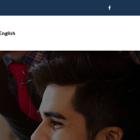
English