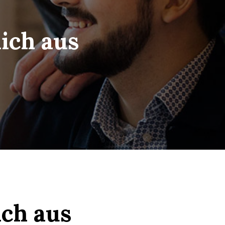
lich aus
ich aus