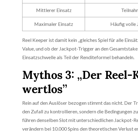
Mittlerer Einsatz
Teilnah
Maximaler Einsatz
Häufig volle
Reel Keeper ist damit kein „gleiches Spiel für alle Eins
Value, und ob der Jackpot-Trigger an den Gesamtstake 
Einsatzschwelle als Teil der Renditeformel behandeln.
Mythos 3: „Der Reel-K
wertlos”
Rein auf den Auslöser bezogen stimmt das nicht. Der Tri
den Zufall zu kontrollieren, sondern die Bedingungen z
führen denselben Slot mit unterschiedlichen Jackpot
verändern bei 10.000 Spins den theoretischen Verlust e