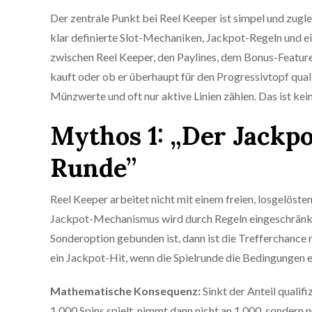
Der zentrale Punkt bei Reel Keeper ist simpel und zugl
klar definierte Slot-Mechaniken, Jackpot-Regeln und ein
zwischen Reel Keeper, den Paylines, dem Bonus-Feature 
kauft oder ob er überhaupt für den Progressivtopf qual
Münzwerte und oft nur aktive Linien zählen. Das ist ke
Mythos 1: „Der Jackpot
Runde”
Reel Keeper arbeitet nicht mit einem freien, losgelöste
Jackpot-Mechanismus wird durch Regeln eingeschränkt, d
Sonderoption gebunden ist, dann ist die Trefferchance n
ein Jackpot-Hit, wenn die Spielrunde die Bedingungen er
Mathematische Konsequenz:
Sinkt der Anteil qualif
1.000 Spins spielt, nimmt dann nicht an 1.000, sondern 