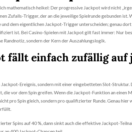
eich mathematisch heikel: Der progressive Jackpot wird nicht „irg
en Zufalls-Trigger, der an die jeweilige Spielrunde gebunden ist.
und dem eigentlichen Jackpot-Trigger unterscheiden; genau dort lie
ifiziert ist. Bei Casino-Spielen mit Jackpot gilt fast immer: Nur
ine Randnotiz, sondern der Kern der Auszahlungslogik.
 fällt einfach zufällig auf 
n Jackpot-Ereignis, sondern mit einer eingebetteten Slot-Struktur.
ie vor dem Spin greifen. Wenn die Jackpot-Funktion an einen Mind
icht pro Spin gleich, sondern pro qualifizierter Runde. Genau hier 
füllt.
izierter Spins auf 40 %, dann sinkt auch die effektive Jackpot-Tei
nur an 400 Jackpot-Chancen teil.