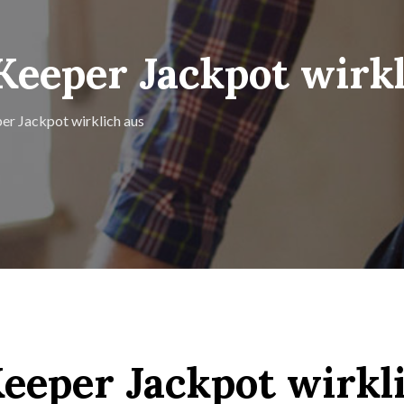
 Keeper Jackpot wirk
per Jackpot wirklich aus
Keeper Jackpot wirkl