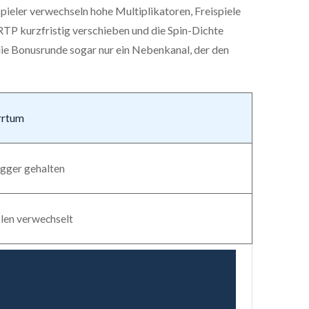
pieler verwechseln hohe Multiplikatoren, Freispiele
RTP kurzfristig verschieben und die Spin-Dichte
die Bonusrunde sogar nur ein Nebenkanal, der den
rrtum
igger gehalten
len verwechselt