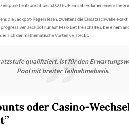
zentpunkt entspricht bei 5.000 EUR Einsatzvolumen einem theor
tens die Jackpot-Regeln lesen, zweitens die Einsatzschwelle exakt 
 progressiven Jackpot nur auf Max-Bet freischalten, bei einem an
n der sich der mathematische Vorteil versteckt.
atzstufe qualifiziert, ist für den Erwartungswe
Pool mit breiter Teilnahmebasis.
ounts oder Casino-Wechse
t”