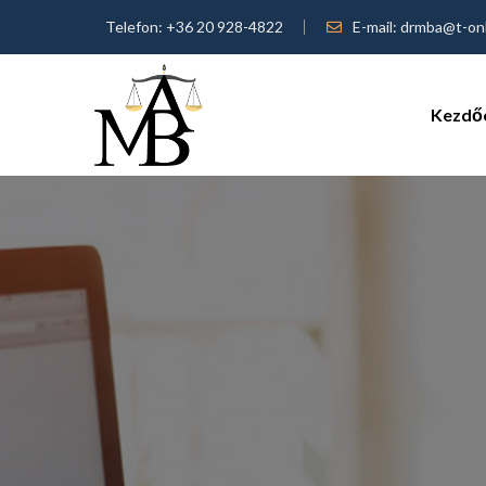
Telefon:
+36 20 928-4822
E-mail:
drmba@t-onl
Kezdőo