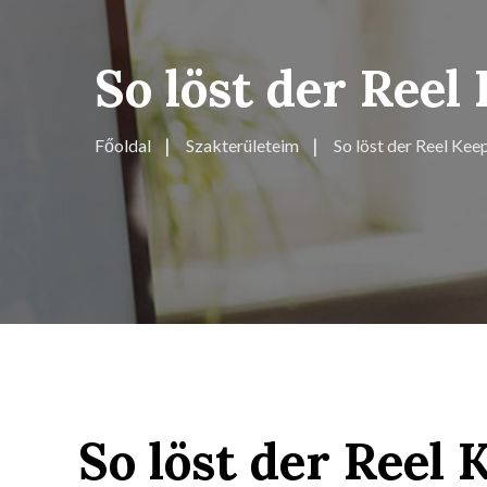
So löst der Reel
Főoldal
Szakterületeim
So löst der Reel Kee
So löst der Reel 